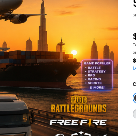
S
T
o
$
L
C