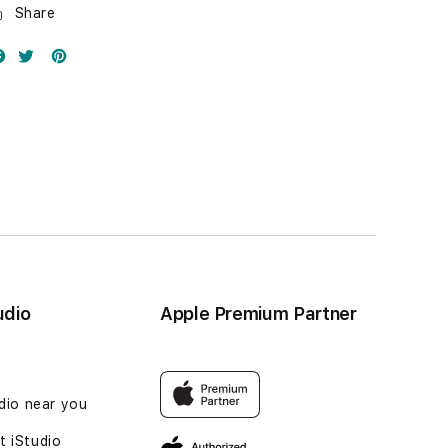
Share
udio
Apple Premium Partner
udio near you
 iStudio