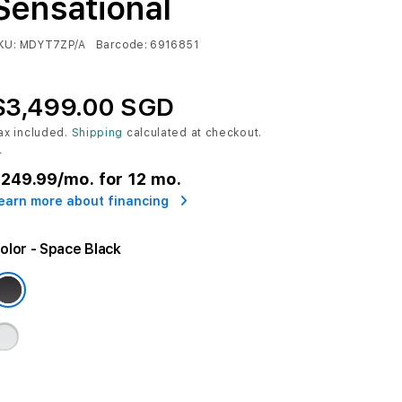
Sensational
KU:
MDYT7ZP/A
Barcode:
6916851
$3,499.00 SGD
ax included.
Shipping
calculated at checkout.
r
249.99
/mo. for 12 mo.
earn more about financing
olor
- Space Black