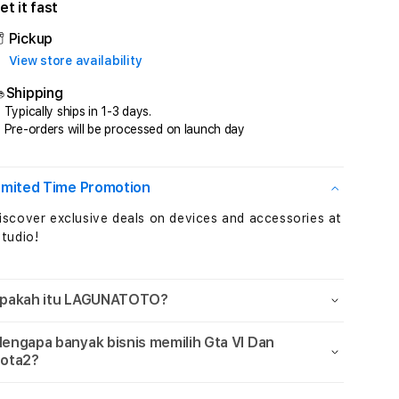
et it fast
LAGUNATOTO
LAGUNATOTO
Total
Total
Pickup
Perkalian
Perkalian
View store availability
Maxwin
Maxwin
Setiap
Setiap
Shipping
Jam
Jam
Typically ships in 1-3 days.
Sensational
Sensational
Pre-orders will be processed on launch day
imited Time Promotion
iscover exclusive deals on devices and accessories at
Studio!
pakah itu LAGUNATOTO?
engapa banyak bisnis memilih Gta VI Dan
ota2?