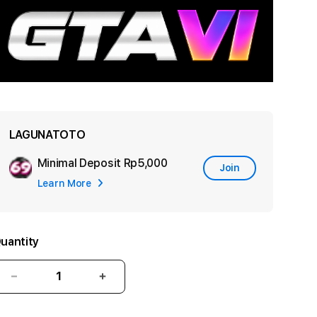
LAGUNATOTO
Minimal Deposit
Rp5,000
Add
Join
Learn More
Apple
Care
uantity
Decrease
Increase
quantity
quantity
for
for