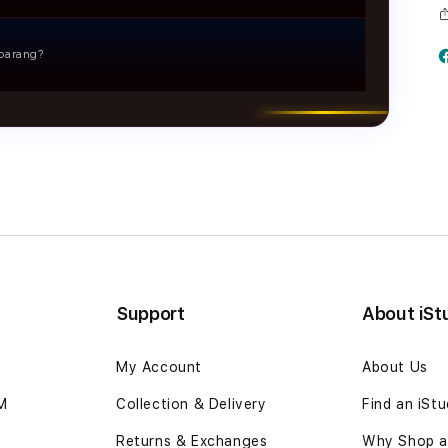
n logistik skala kecil hingga besar, termasuk distribusi produk
giriman tinggi.
barang?
rasional yang ketat, mulai dari penanganan barang,
nimalkan risiko kerusakan atau kehilangan.
Support
About iSt
My Account
About Us
IM
Collection & Delivery
Find an iSt
Returns & Exchanges
Why Shop at