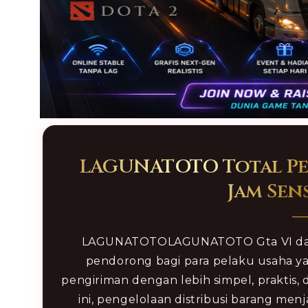
Open
media
1
in
LAGUNATOTO Total Pe
modal
Jam Sen
LAGUNATOTOLAGUNATOTO Gta VI dan 
pendorong bagi para pelaku usaha y
pengiriman dengan lebih simpel, praktis, 
ini, pengelolaan distribusi barang men