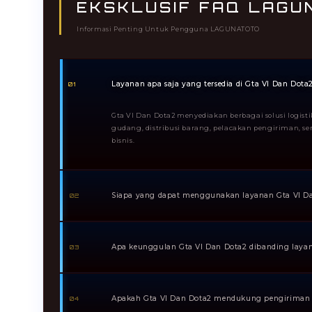
EKSKLUSIF FAQ LAGU
Informasi Penting Untuk Pengguna LAGUNATOTO
Layanan apa saja yang tersedia di Gta VI Dan Dota
01
Gta VI Dan Dota2 menyediakan berbagai solusi logist
gudang, distribusi barang, pelacakan pengiriman, 
bisnis.
Siapa yang dapat menggunakan layanan Gta VI D
02
Layanan ini cocok untuk pelaku UMKM, perusahaan ska
saja yang membutuhkan sistem pengiriman yang aman
Apa keunggulan Gta VI Dan Dota2 dibanding layana
03
Keunggulannya terletak pada pendekatan profesional,
dukungan pelanggan yang responsif, serta fokus pada
Apakah Gta VI Dan Dota2 mendukung pengiriman 
04
https://criminologiacys.org/category/noticias/.