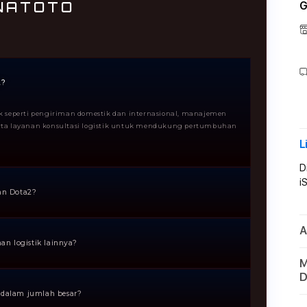
NATOTO
G
2?
ik seperti pengiriman domestik dan internasional, manajemen
serta layanan konsultasi logistik untuk mendukung pertumbuhan
L
D
i
an Dota2?
la menengah hingga besar, toko online, distributor, serta siapa
A
, cepat, dan terpercaya.
n logistik lainnya?
M
 sistem yang modern, transparansi proses pengiriman,
D
 efisiensi biaya dan ketepatan waktu pengiriman.
dalam jumlah besar?