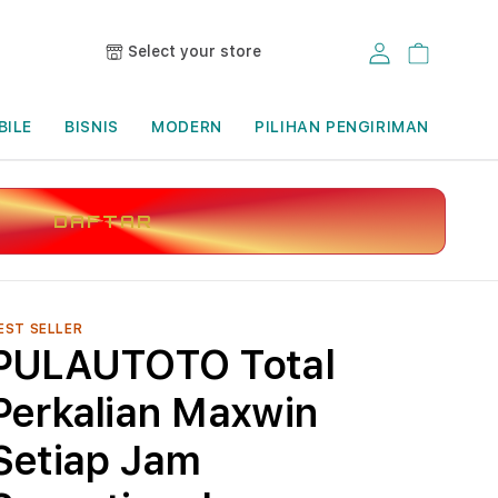
Select your store
Log in
Cart
BILE
BISNIS
MODERN
PILIHAN PENGIRIMAN
DAFTAR
EST SELLER
PULAUTOTO Total
Perkalian Maxwin
Setiap Jam