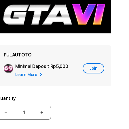
PULAUTOTO
Minimal Deposit
Rp5,000
Add
Join
Learn More
Apple
Care
uantity
Decrease
Increase
quantity
quantity
for
for