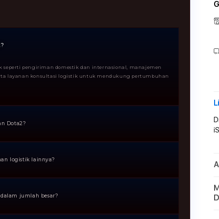
G
2?
ik seperti pengiriman domestik dan internasional, manajemen
serta layanan konsultasi logistik untuk mendukung pertumbuhan
L
D
an Dota2?
i
la menengah hingga besar, toko online, distributor, serta siapa
, cepat, dan terpercaya.
n logistik lainnya?
A
 sistem yang modern, transparansi proses pengiriman,
M
 efisiensi biaya dan ketepatan waktu pengiriman.
dalam jumlah besar?
D
n logistik skala kecil hingga besar, termasuk distribusi produk