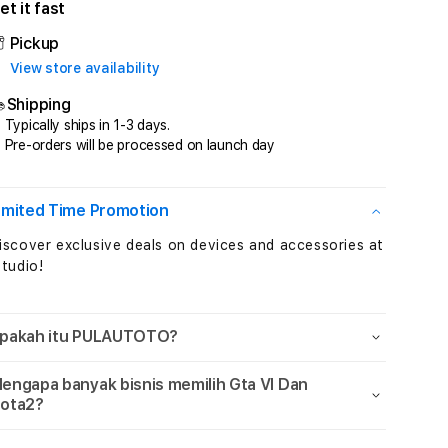
et it fast
PULAUTOTO
PULAUTOTO
Total
Total
Pickup
Perkalian
Perkalian
View store availability
Maxwin
Maxwin
Setiap
Setiap
Shipping
Jam
Jam
Typically ships in 1-3 days.
Sensational
Sensational
Pre-orders will be processed on launch day
imited Time Promotion
iscover exclusive deals on devices and accessories at
Studio!
pakah itu PULAUTOTO?
engapa banyak bisnis memilih Gta VI Dan
ota2?