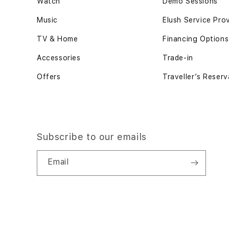
Watch
Demo Sessions
Music
Elush Service Pro
TV & Home
Financing Options
Accessories
Trade-in
Offers
Traveller’s Reserv
Subscribe to our emails
Email