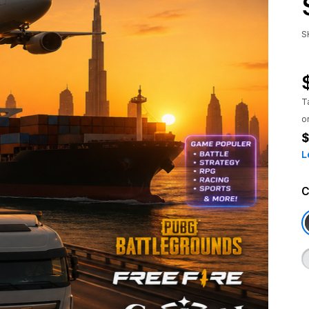
S
T
o
$
L
C