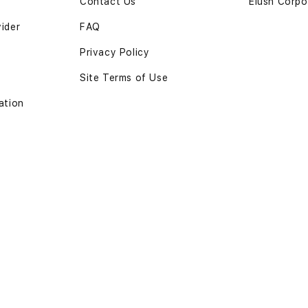
Contact Us
Elush Corpo
vider
FAQ
Privacy Policy
Site Terms of Use
ation