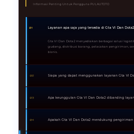
Informasi Penting Untuk Pengguna PULAUTOTO
Layanan apa saja yang tersedia di Gta VI Dan Dota
01
Gta VI Dan Dota2 menyediakan berbagai solusi logist
gudang, distribusi barang, pelacakan pengiriman, 
bisnis.
Siapa yang dapat menggunakan layanan Gta VI D
02
Layanan ini cocok untuk pelaku UMKM, perusahaan ska
saja yang membutuhkan sistem pengiriman yang aman
Apa keunggulan Gta VI Dan Dota2 dibanding layana
03
Keunggulannya terletak pada pendekatan profesional,
dukungan pelanggan yang responsif, serta fokus pada
Apakah Gta VI Dan Dota2 mendukung pengiriman 
04
https://criminologiacys.org/colaboraciones/.
Ya. Platform ini dirancang untuk menangani kebutuha