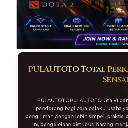
Open
media
1
in
PULAUTOTO Total Perka
modal
Sensa
PULAUTOTOPULAUTOTO Gta VI dan D
pendorong bagi para pelaku usaha y
pengiriman dengan lebih simpel, praktis, 
ini, pengelolaan distribusi barang men