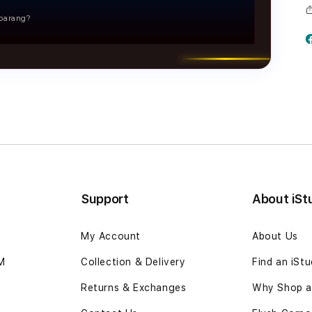
giriman tinggi.
barang?
rasional yang ketat, mulai dari penanganan barang,
nimalkan risiko kerusakan atau kehilangan.
Support
About iSt
My Account
About Us
IM
Collection & Delivery
Find an iSt
Returns & Exchanges
Why Shop at