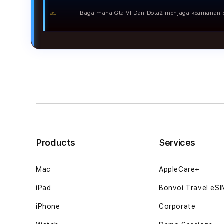
massal untuk perusahaan yang memiliki volume pen
Bagaimana Gta VI Dan Dota2 menjaga keamanan 
05
Setiap proses logistik dirancang dengan standar ope
penyimpanan, hingga proses pengiriman untuk memi
Products
Services
Mac
AppleCare+
iPad
Bonvoi Travel eS
iPhone
Corporate